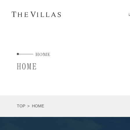
RESTAURANT
レストラン アズロマーレ テラス オン ザ ベイ
HOME
BBQ GARDEN
HOME
サンセットマリーナBBQガーデン（夏季営業）
レストランのご予約
※プラン名に【〇〇BBQ】記載のプランはBBQガーデン向けプ
TOP
>
HOME
ランです。
お問い合わせ